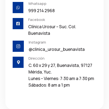
Whatsapp

999 214 2968
Facebook

Clínica Urosur – Suc. Col.
Buenavista
Instagram

@clinica_urosur_buenavista
Dirección

C. 60 x 29 y 27, Buenavista, 97127
Mérida, Yuc.
Lunes – Viernes: 7:30 am a 7:30 pm
Sábados: 8 am a 1 pm