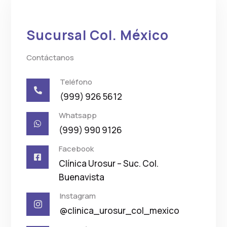
Sucursal Col. México
Contáctanos
Teléfono

(999) 926 5612
Whatsapp

(999) 990 9126
Facebook

Clínica Urosur – Suc. Col.
Buenavista
Instagram

@clinica_urosur_col_mexico