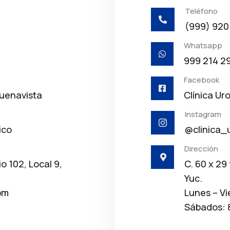
Teléfono

(999) 920
Whatsapp

999 214 2
Facebook

Buenavista
Clínica Ur
Instagram

ico
@clinica_
Dirección

io 102, Local 9,
C. 60 x 29
Yuc.
pm
Lunes – Vi
Sábados: 