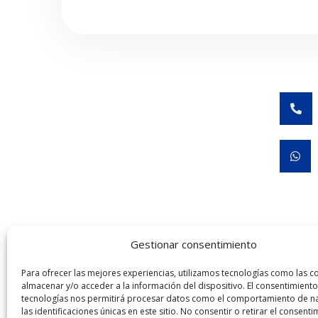


Gestionar consentimiento
José Rubén Hernández Melo COFEPRIS 24310120
Para ofrecer las mejores experiencias, utilizamos tecnologías como las c
almacenar y/o acceder a la información del dispositivo. El consentimiento
Universidad del Ej
tecnologías nos permitirá procesar datos como el comportamiento de n
las identificaciones únicas en este sitio. No consentir o retirar el consenti