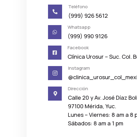
Teléfono

(999) 926 5612
Whatsapp

(999) 990 9126
Facebook

Clínica Urosur – Suc. Col. 
Instagram

@clinica_urosur_col_mex
Dirección

Calle 20 y Av. José Díaz Bol
97100 Mérida, Yuc.
Lunes – Viernes: 8 am a 8 
Sábados: 8 am a 1 pm