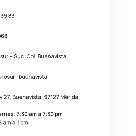
 39 83
968
osur – Suc. Col. Buenavista
urosur_buenavista
 y 27, Buenavista, 97127 Mérida,
ernes: 7:30 am a 7:30 pm
8 am a 1 pm