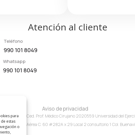
Atención al cliente
Teléfono
990 101 8049
Whatsapp
990 101 8049
Aviso de privacidad
02A00363 Ced. Prof. Médico Cirujano 2020559 Universidad del Ejercit
ookies para
 de estas
ercito y Fuerza Aérea C. 60 #282A x 29 Local 2 consultorio 1 Col. Buenavi
avegación o
miento,