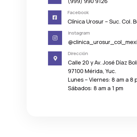
(999) 990 9126
Facebook

Clínica Urosur – Suc. Col. 
Instagram

@clinica_urosur_col_mex
Dirección

Calle 20 y Av. José Díaz Bol
97100 Mérida, Yuc.
Lunes – Viernes: 8 am a 8 
Sábados: 8 am a 1 pm