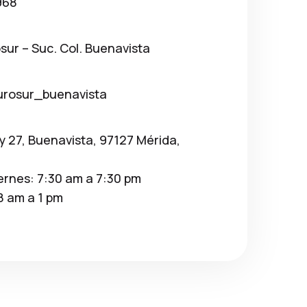
968
osur – Suc. Col. Buenavista
urosur_buenavista
 y 27, Buenavista, 97127 Mérida,
ernes: 7:30 am a 7:30 pm
8 am a 1 pm