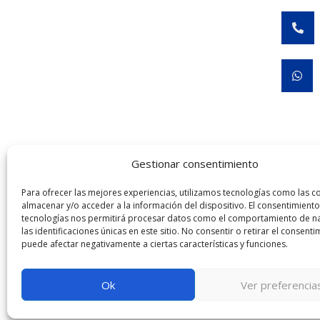


Gestionar consentimiento
José Rubén Hernández Melo COFEPRIS 24310120
Para ofrecer las mejores experiencias, utilizamos tecnologías como las c
almacenar y/o acceder a la información del dispositivo. El consentimiento
Universidad del Ej
tecnologías nos permitirá procesar datos como el comportamiento de n
las identificaciones únicas en este sitio. No consentir o retirar el consenti
puede afectar negativamente a ciertas características y funciones.
Términos y condiciones
Política de p
Ok
Ver preferencia