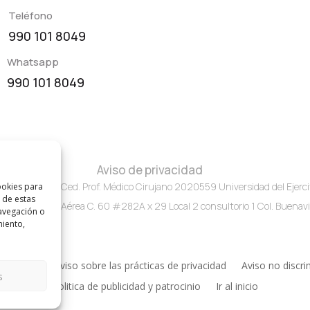
Teléfono
990 101 8049
Whatsapp
990 101 8049
Aviso de privacidad
02A00363 Ced. Prof. Médico Cirujano 2020559 Universidad del Ejercit
ookies para
 de estas
ercito y Fuerza Aérea C. 60 #282A x 29 Local 2 consultorio 1 Col. Buenavi
avegación o
miento,
rivacidad
Aviso sobre las prácticas de privacidad
Aviso no discri
s
Politica de publicidad y patrocinio
Ir al inicio