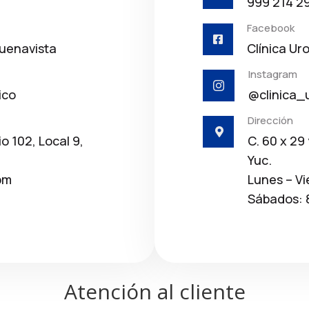
999 214 2
Facebook

Buenavista
Clínica Ur
Instagram

ico
@clinica_
Dirección

io 102, Local 9,
C. 60 x 29
Yuc.
pm
Lunes – Vi
Sábados: 
Atención al cliente