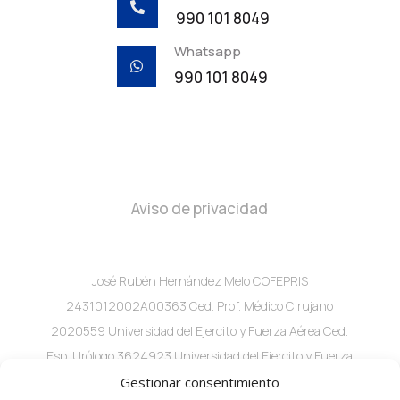

990 101 8049
Whatsapp

990 101 8049
Aviso de privacidad
José Rubén Hernández Melo COFEPRIS
2431012002A00363 Ced. Prof. Médico Cirujano
2020559 Universidad del Ejercito y Fuerza Aérea Ced.
Esp. Urólogo 3624923 Universidad del Ejercito y Fuerza
Aérea C. 60 #282A x 29 Local 2 consultorio 1 Col.
Gestionar consentimiento