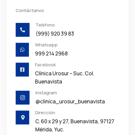
Contáctanos
Teléfono

(999) 920 39 83
Whatsapp

999 214 2968
Facebook

Clínica Urosur – Suc. Col.
Buenavista
Instagram

@clinica_urosur_buenavista
Dirección

C. 60 x 29 y 27, Buenavista, 97127
Mérida, Yuc.