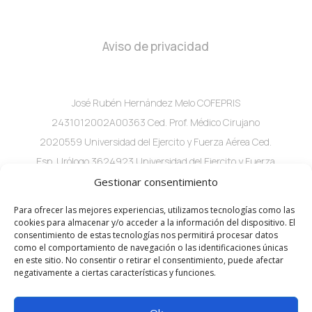
Aviso de privacidad
José Rubén Hernández Melo COFEPRIS
2431012002A00363 Ced. Prof. Médico Cirujano
2020559 Universidad del Ejercito y Fuerza Aérea Ced.
Esp. Urólogo 3624923 Universidad del Ejercito y Fuerza
Aérea C. 60 #282A x 29 Local 2 consultorio 1 Col.
Gestionar consentimiento
Buenavista, Mérida, Yuc.
Para ofrecer las mejores experiencias, utilizamos tecnologías como las
cookies para almacenar y/o acceder a la información del dispositivo. El
consentimiento de estas tecnologías nos permitirá procesar datos
como el comportamiento de navegación o las identificaciones únicas
en este sitio. No consentir o retirar el consentimiento, puede afectar
negativamente a ciertas características y funciones.