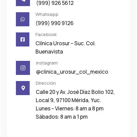
(999) 926 5612
Whatsapp

(999) 990 9126
Facebook

Clínica Urosur – Suc. Col.
Buenavista
Instagram

@clinica_urosur_col_mexico
Dirección

Calle 20 y Av. José Díaz Bolio 102,
Local 9, 97100 Mérida, Yuc.
Lunes – Viernes: 8 am a 8 pm
Sábados: 8 am a 1 pm