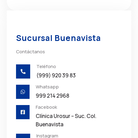
Sucursal Buenavista
Contáctanos
Teléfono

(999) 920 39 83
Whatsapp

999 214 2968
Facebook

Clínica Urosur – Suc. Col.
Buenavista
Instagram