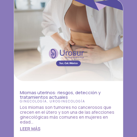
Miomas uterinos: riesgos, detección y
tratamientos actuales
GINECOLOGÍA
,
UROGINECOLOGÍA
Los miomas son tumores no cancerosos que
crecen en el útero y son una de las afecciones
ginecológicas más comunes en mujeres en
edad...
LEER MÁS