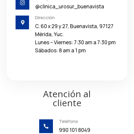

@clinica_urosur_buenavista
Dirección

C. 60 x 29 y 27, Buenavista, 97127
Mérida, Yuc.
Lunes – Viernes: 7:30 am a 7:30 pm
Sábados: 8 am a 1 pm
Atención al
cliente
Teléfono

990 101 8049