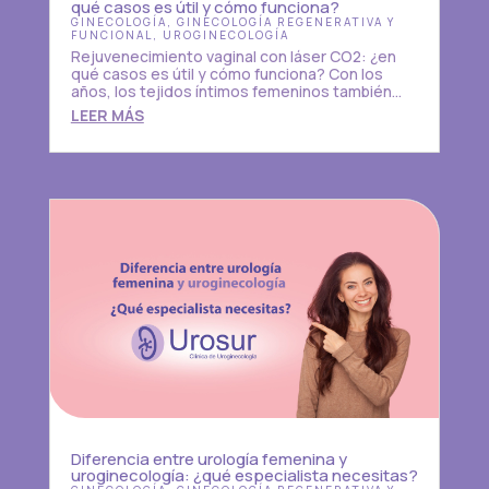
qué casos es útil y cómo funciona?
GINECOLOGÍA
,
GINECOLOGÍA REGENERATIVA Y
FUNCIONAL
,
UROGINECOLOGÍA
Rejuvenecimiento vaginal con láser CO2: ¿en
qué casos es útil y cómo funciona? Con los
años, los tejidos íntimos femeninos también...
LEER MÁS
Diferencia entre urología femenina y
uroginecología: ¿qué especialista necesitas?