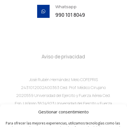
Whatsapp

990 101 8049
Aviso de privacidad
José Rubén Hernández Melo COFEPRIS
2431012002A00363 Ced. Prof. Médico Cirujano
2020559 Universidad del Ejercito y Fuerza Aérea Ced.
Esp. Urólogo 3624923 Universidad del Ejercito y Fuerza
Aérea C. 60 #282A x 29 Local 2 consultorio 1 Col.
Gestionar consentimiento
Buenavista, Mérida, Yuc.
Para ofrecer las mejores experiencias, utilizamos tecnologías como las