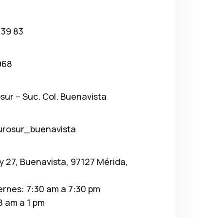
 39 83
968
osur – Suc. Col. Buenavista
urosur_buenavista
 y 27, Buenavista, 97127 Mérida,
ernes: 7:30 am a 7:30 pm
8 am a 1 pm