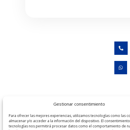


Gestionar consentimiento
José Rubén Hernández Melo COFEPRIS 24310120
Para ofrecer las mejores experiencias, utilizamos tecnologías como las c
almacenar y/o acceder a la información del dispositivo. El consentimiento
Universidad del Ej
tecnologías nos permitirá procesar datos como el comportamiento de n