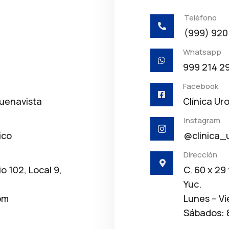
Teléfono

(999) 920
Whatsapp

999 214 2
Facebook

Buenavista
Clínica Ur
Instagram

ico
@clinica_
Dirección

io 102, Local 9,
C. 60 x 29
Yuc.
pm
Lunes – Vi
Sábados: 