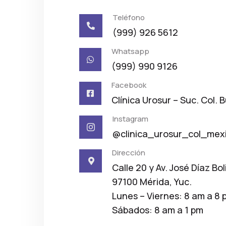
Teléfono

(999) 926 5612
Whatsapp

(999) 990 9126
Facebook

Clínica Urosur – Suc. Col. 
Instagram

@clinica_urosur_col_mex
Dirección

Calle 20 y Av. José Díaz Bol
97100 Mérida, Yuc.
Lunes – Viernes: 8 am a 8 
Sábados: 8 am a 1 pm