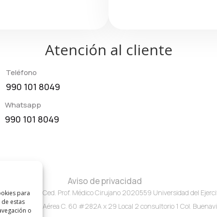
Atención al cliente
Teléfono
990 101 8049
Whatsapp
990 101 8049
Aviso de privacidad
02A00363 Ced. Prof. Médico Cirujano 2020559 Universidad del Ejercit
ookies para
 de estas
ercito y Fuerza Aérea C. 60 #282A x 29 Local 2 consultorio 1 Col. Buenavi
avegación o