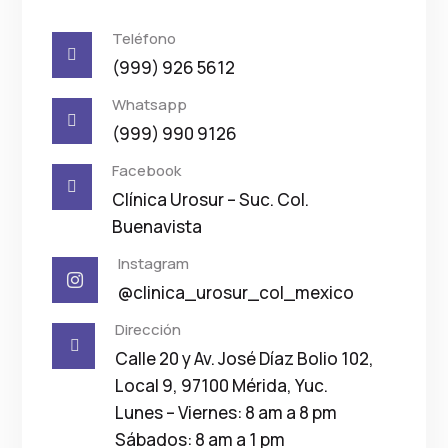
Teléfono

(999) 926 5612
Whatsapp

(999) 990 9126
Facebook

Clínica Urosur – Suc. Col.
Buenavista
Instagram

@clinica_urosur_col_mexico
Dirección

Calle 20 y Av. José Díaz Bolio 102,
Local 9, 97100 Mérida, Yuc.
Lunes – Viernes: 8 am a 8 pm
Sábados: 8 am a 1 pm