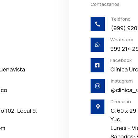
Contáctanos
Teléfono

(999) 920
Whatsapp

999 214 2
Facebook

Buenavista
Clínica Ur
Instagram

ico
@clinica_
Dirección

io 102, Local 9,
C. 60 x 29
Yuc.
pm
Lunes – Vi
Sábados: 