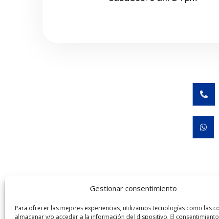


Gestionar consentimiento
José Rubén Hernández Melo COFEPRIS 24310120
Para ofrecer las mejores experiencias, utilizamos tecnologías como las c
almacenar y/o acceder a la información del dispositivo. El consentimiento