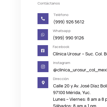
Contáctanos
Teléfono

(999) 926 5612
Whatsapp

(999) 990 9126
Facebook

Clínica Urosur – Suc. Col. 
Instagram

@clinica_urosur_col_mex
Dirección

Calle 20 y Av. José Díaz Bol
97100 Mérida, Yuc.
Lunes – Viernes: 8 am a 8 
Sábados: 8 am a 1 pm