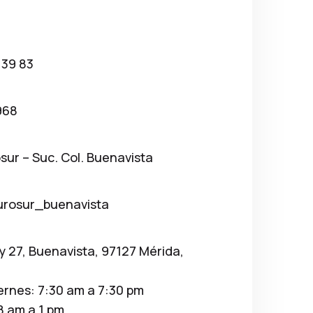
 39 83
968
osur – Suc. Col. Buenavista
urosur_buenavista
 y 27, Buenavista, 97127 Mérida,
ernes: 7:30 am a 7:30 pm
8 am a 1 pm