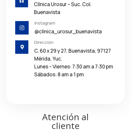

Clínica Urosur – Suc. Col.
Buenavista
Instagram

@clinica_urosur_buenavista
Dirección

C. 60 x 29 y 27, Buenavista, 97127
Mérida, Yuc.
Lunes – Viernes: 7:30 am a 7:30 pm
Sábados: 8 am a 1 pm
Atención al
cliente