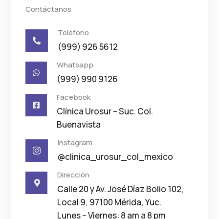
Contáctanos
Teléfono

(999) 926 5612
Whatsapp

(999) 990 9126
Facebook

Clínica Urosur – Suc. Col.
Buenavista
Instagram

@clinica_urosur_col_mexico
Dirección

Calle 20 y Av. José Díaz Bolio 102,
Local 9, 97100 Mérida, Yuc.
Lunes – Viernes: 8 am a 8 pm