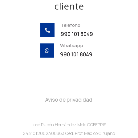
cliente
Teléfono

990 101 8049
Whatsapp

990 101 8049
Aviso de privacidad
José Rubén Hernández Melo COFEPRIS
2431012002A00363 Ced. Prof. Médico Cirujano