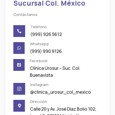
Sucursal Col. México
Contáctanos
Teléfono

(999) 926 5612
Whatsapp

(999) 990 9126
Facebook

Clínica Urosur – Suc. Col.
Buenavista
Instagram

@clinica_urosur_col_mexico
Dirección

Calle 20 y Av. José Díaz Bolio 102,