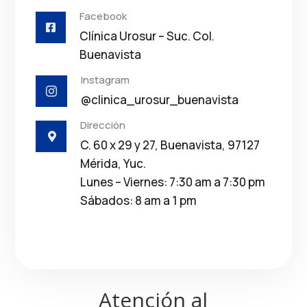
Facebook

Clínica Urosur – Suc. Col.
Buenavista
Instagram

@clinica_urosur_buenavista
Dirección

C. 60 x 29 y 27, Buenavista, 97127
Mérida, Yuc.
Lunes – Viernes: 7:30 am a 7:30 pm
Sábados: 8 am a 1 pm
Atención al