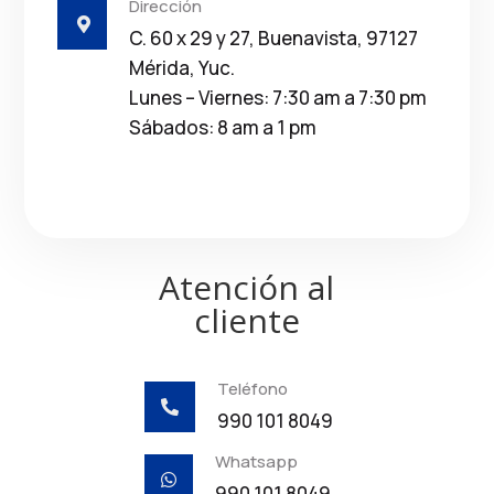
Dirección

C. 60 x 29 y 27, Buenavista, 97127
Mérida, Yuc.
Lunes – Viernes: 7:30 am a 7:30 pm
Sábados: 8 am a 1 pm
Atención al
cliente
Teléfono

990 101 8049
Whatsapp

990 101 8049