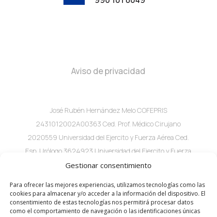
Aviso de privacidad
José Rubén Hernández Melo COFEPRIS
2431012002A00363 Ced. Prof. Médico Cirujano
2020559 Universidad del Ejercito y Fuerza Aérea Ced.
Esp. Urólogo 3624923 Universidad del Ejercito y Fuerza
Aérea C. 60 #282A x 29 Local 2 consultorio 1 Col.
Gestionar consentimiento
Buenavista, Mérida, Yuc.
Para ofrecer las mejores experiencias, utilizamos tecnologías como las
cookies para almacenar y/o acceder a la información del dispositivo. El
consentimiento de estas tecnologías nos permitirá procesar datos
como el comportamiento de navegación o las identificaciones únicas