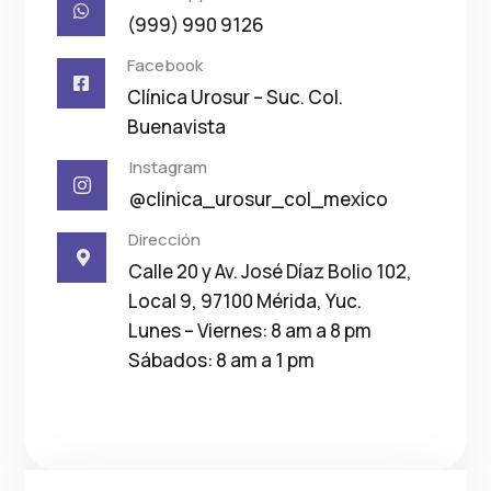

(999) 990 9126
Facebook

Clínica Urosur – Suc. Col.
Buenavista
Instagram

@clinica_urosur_col_mexico
Dirección

Calle 20 y Av. José Díaz Bolio 102,
Local 9, 97100 Mérida, Yuc.
Lunes – Viernes: 8 am a 8 pm
Sábados: 8 am a 1 pm