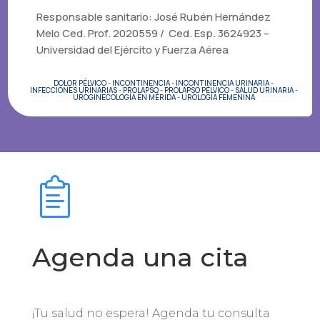
Responsable sanitario: José Rubén Hernández
Melo Ced. Prof. 2020559 /
Ced. Esp. 3624923 –
Universidad del Ejército y Fuerza Aérea
DOLOR PÉLVICO
-
INCONTINENCIA
-
INCONTINENCIA URINARIA
-
INFECCIONES URINARIAS
-
PROLAPSO
-
PROLAPSO PÉLVICO
-
SALUD URINARIA
-
UROGINECOLOGÍA EN MÉRIDA
-
UROLOGÍA FEMENINA
Agenda una cita
¡Tu salud no espera! Agenda tu consulta