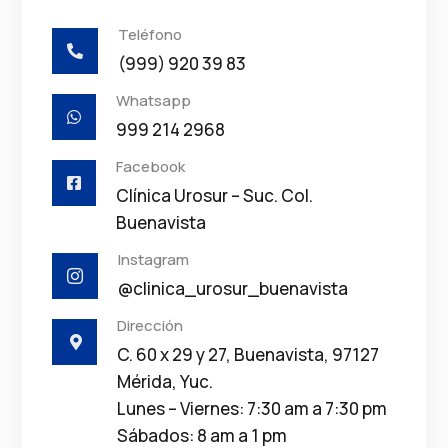
Teléfono

(999) 920 39 83
Whatsapp

999 214 2968
Facebook

Clínica Urosur – Suc. Col.
Buenavista
Instagram

@clinica_urosur_buenavista
Dirección

C. 60 x 29 y 27, Buenavista, 97127
Mérida, Yuc.
Lunes – Viernes: 7:30 am a 7:30 pm
Sábados: 8 am a 1 pm