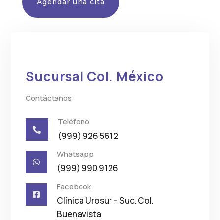
Agendar una cita
Sucursal Col. México
Contáctanos
Teléfono

(999) 926 5612
Whatsapp

(999) 990 9126
Facebook

Clínica Urosur – Suc. Col.
Buenavista