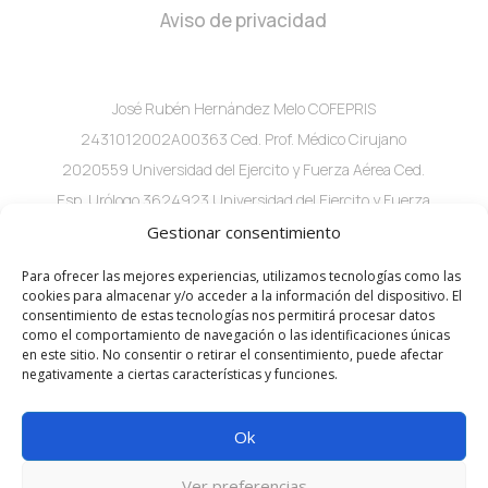
Aviso de privacidad
José Rubén Hernández Melo COFEPRIS
2431012002A00363 Ced. Prof. Médico Cirujano
2020559 Universidad del Ejercito y Fuerza Aérea Ced.
Esp. Urólogo 3624923 Universidad del Ejercito y Fuerza
Aérea C. 60 #282A x 29 Local 2 consultorio 1 Col.
Gestionar consentimiento
Buenavista, Mérida, Yuc.
Para ofrecer las mejores experiencias, utilizamos tecnologías como las
cookies para almacenar y/o acceder a la información del dispositivo. El
consentimiento de estas tecnologías nos permitirá procesar datos
como el comportamiento de navegación o las identificaciones únicas
en este sitio. No consentir o retirar el consentimiento, puede afectar
negativamente a ciertas características y funciones.
Ok
AGENDAR CITA
Ver preferencias