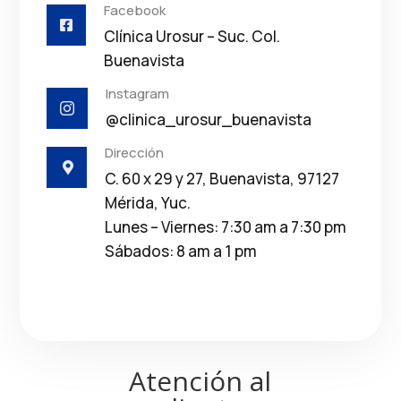
Facebook

Clínica Urosur – Suc. Col.
Buenavista
Instagram

@clinica_urosur_buenavista
Dirección

C. 60 x 29 y 27, Buenavista, 97127
Mérida, Yuc.
Lunes – Viernes: 7:30 am a 7:30 pm
Sábados: 8 am a 1 pm
Atención al