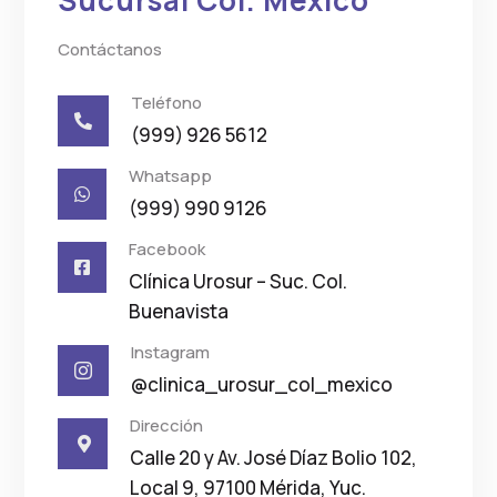
Sucursal Col. México
Contáctanos
Teléfono

(999) 926 5612
Whatsapp

(999) 990 9126
Facebook

Clínica Urosur – Suc. Col.
Buenavista
Instagram

@clinica_urosur_col_mexico
Dirección

Calle 20 y Av. José Díaz Bolio 102,
Local 9, 97100 Mérida, Yuc.