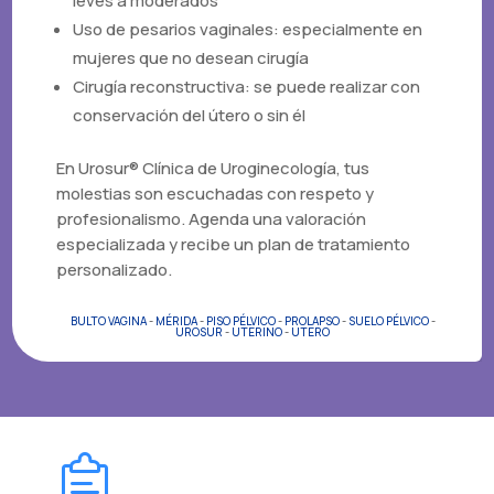
leves a moderados
Uso de pesarios vaginales: especialmente en
mujeres que no desean cirugía
Cirugía reconstructiva: se puede realizar con
conservación del útero o sin él
En Urosur® Clínica de Uroginecología, tus
molestias son escuchadas con respeto y
profesionalismo. Agenda una valoración
especializada y recibe un plan de tratamiento
personalizado.
BULTO VAGINA
-
MÉRIDA
-
PISO PÉLVICO
-
PROLAPSO
-
SUELO PÉLVICO
-
UROSUR
-
UTERINO
-
UTERO