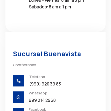
Lunes – Viernes: 8 am a 8 pm
Sábados: 8 am a 1 pm
Sucursal Buenavista
Contáctanos
Teléfono

(999) 920 39 83
Whatsapp

999 214 2968
Facebook