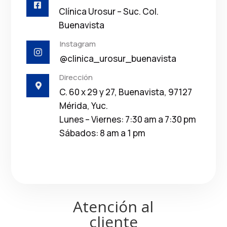

Clínica Urosur – Suc. Col.
Buenavista
Instagram

@clinica_urosur_buenavista
Dirección

C. 60 x 29 y 27, Buenavista, 97127
Mérida, Yuc.
Lunes – Viernes: 7:30 am a 7:30 pm
Sábados: 8 am a 1 pm
Atención al
cliente