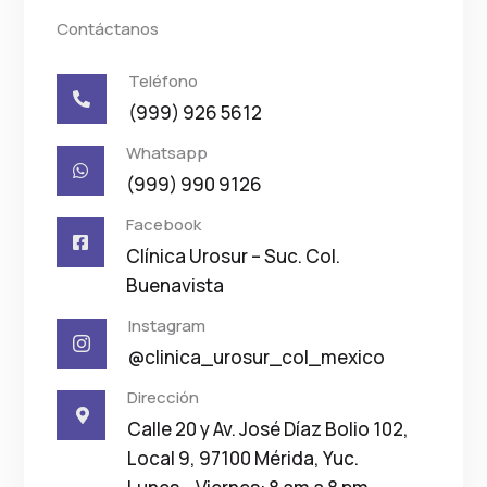
Contáctanos
Teléfono

(999) 926 5612
Whatsapp

(999) 990 9126
Facebook

Clínica Urosur – Suc. Col.
Buenavista
Instagram

@clinica_urosur_col_mexico
Dirección

Calle 20 y Av. José Díaz Bolio 102,
Local 9, 97100 Mérida, Yuc.