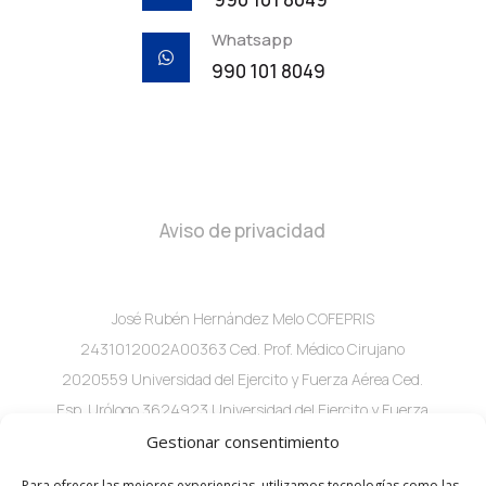
Whatsapp

990 101 8049
Aviso de privacidad
José Rubén Hernández Melo COFEPRIS
2431012002A00363 Ced. Prof. Médico Cirujano
2020559 Universidad del Ejercito y Fuerza Aérea Ced.
Esp. Urólogo 3624923 Universidad del Ejercito y Fuerza
Aérea C. 60 #282A x 29 Local 2 consultorio 1 Col.
Gestionar consentimiento
Buenavista, Mérida, Yuc.
Para ofrecer las mejores experiencias, utilizamos tecnologías como las