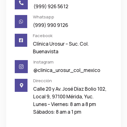

(999) 926 5612
Whatsapp

(999) 990 9126
Facebook

Clínica Urosur – Suc. Col.
Buenavista
Instagram

@clinica_urosur_col_mexico
Dirección

Calle 20 y Av. José Díaz Bolio 102,
Local 9, 97100 Mérida, Yuc.
Lunes – Viernes: 8 am a 8 pm
Sábados: 8 am a 1 pm