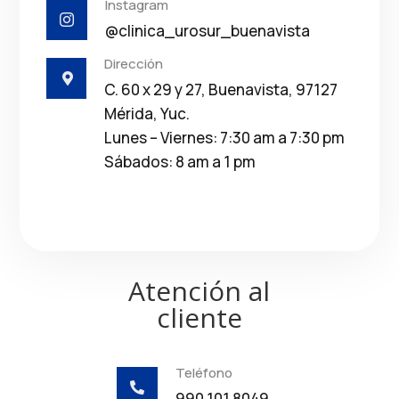
Instagram

@clinica_urosur_buenavista
Dirección

C. 60 x 29 y 27, Buenavista, 97127
Mérida, Yuc.
Lunes – Viernes: 7:30 am a 7:30 pm
Sábados: 8 am a 1 pm
Atención al
cliente
Teléfono

990 101 8049