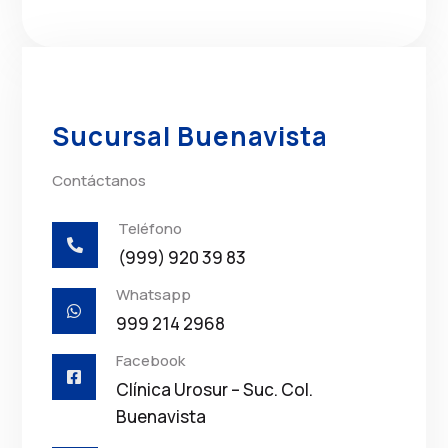
Sucursal Buenavista
Contáctanos
Teléfono

(999) 920 39 83
Whatsapp

999 214 2968
Facebook

Clínica Urosur – Suc. Col.
Buenavista