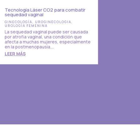
Tecnología Láser CO2 para combatir
sequedad vaginal
GINECOLOGÍA
,
UROGINECOLOGIA
,
UROLOGÍA FEMENINA
La sequedad vaginal puede ser causada
por atrofia vaginal, una condición que
afecta a muchas mujeres, especialmente
en la postmenopausia....
LEER MÁS