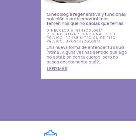
Ginecología regenerativa y funcional:
solución a problemas íntimos
femeninos que no sabías que tenías
GINECOLOGÍA
,
GINECOLOGÍA
REGENERATIVA Y FUNCIONAL
,
PISO
PÉLVICO
,
REHABILITACION DE PISO
PÉLVICO
,
UROGINECOLOGÍA
Una nueva forma de entender tu salud
íntima ¿Alguna vez has sentido que algo
no está bien con tu cuerpo, pero no
sabes exactamente qué?...
LEER MÁS