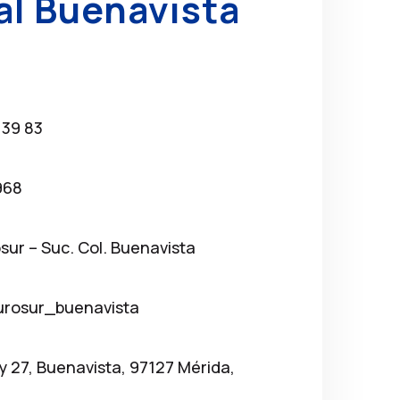
al Buenavista
 39 83
968
osur – Suc. Col. Buenavista
urosur_buenavista
 y 27, Buenavista, 97127 Mérida,