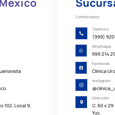
 México
Sucurs
Contáctanos
Teléfono

(999) 920
Whatsapp

999 214 2
Facebook

Buenavista
Clínica Ur
Instagram

ico
@clinica_
Dirección

io 102, Local 9,
C. 60 x 29
Yuc.