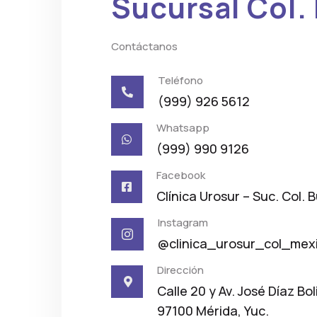
Sucursal Col.
Contáctanos
Teléfono

(999) 926 5612
Whatsapp

(999) 990 9126
Facebook

Clínica Urosur – Suc. Col. 
Instagram

@clinica_urosur_col_mex
Dirección

Calle 20 y Av. José Díaz Bol
97100 Mérida, Yuc.