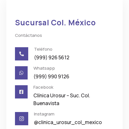
Sucursal Col. México
Contáctanos
Teléfono

(999) 926 5612
Whatsapp

(999) 990 9126
Facebook

Clínica Urosur – Suc. Col.
Buenavista
Instagram

@clinica_urosur_col_mexico