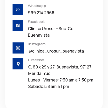
Whatsapp

999 214 2968
Facebook

Clínica Urosur – Suc. Col.
Buenavista
Instagram

@clinica_urosur_buenavista
Dirección

C. 60 x 29 y 27, Buenavista, 97127
Mérida, Yuc.
Lunes – Viernes: 7:30 am a 7:30 pm
Sábados: 8 am a 1 pm