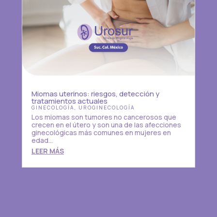
Miomas uterinos: riesgos, detección y
tratamientos actuales
GINECOLOGÍA
,
UROGINECOLOGÍA
Los miomas son tumores no cancerosos que
crecen en el útero y son una de las afecciones
ginecológicas más comunes en mujeres en
edad...
LEER MÁS