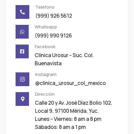
Teléfono

(999) 926 5612
Whatsapp

(999) 990 9126
Facebook

Clínica Urosur – Suc. Col.
Buenavista
Instagram

@clinica_urosur_col_mexico
Dirección

Calle 20 y Av. José Díaz Bolio 102,
Local 9, 97100 Mérida, Yuc.
Lunes – Viernes: 8 am a 8 pm
Sábados: 8 am a 1 pm