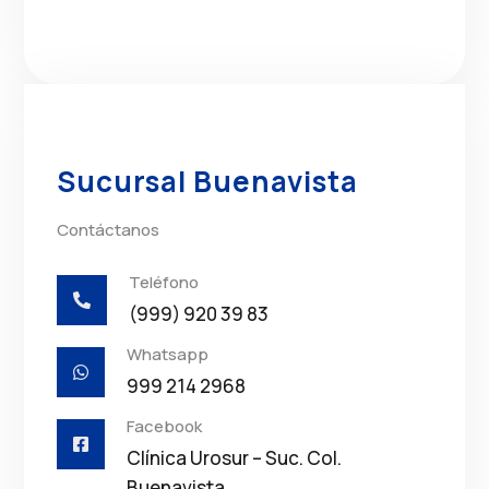
Sucursal Buenavista
Contáctanos
Teléfono

(999) 920 39 83
Whatsapp

999 214 2968
Facebook

Clínica Urosur – Suc. Col.
Buenavista