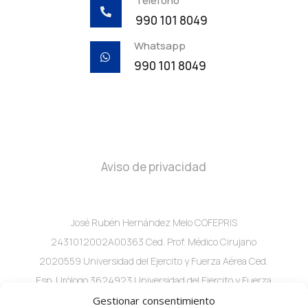
Teléfono

990 101 8049
Whatsapp

990 101 8049
Aviso de privacidad
José Rubén Hernández Melo COFEPRIS
2431012002A00363 Ced. Prof. Médico Cirujano
2020559 Universidad del Ejercito y Fuerza Aérea Ced.
Esp. Urólogo 3624923 Universidad del Ejercito y Fuerza
Aérea C. 60 #282A x 29 Local 2 consultorio 1 Col.
Gestionar consentimiento