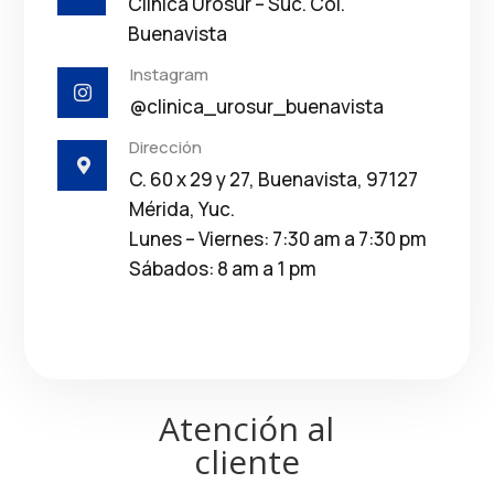
Clínica Urosur – Suc. Col.
Buenavista
Instagram

@clinica_urosur_buenavista
Dirección

C. 60 x 29 y 27, Buenavista, 97127
Mérida, Yuc.
Lunes – Viernes: 7:30 am a 7:30 pm
Sábados: 8 am a 1 pm
Atención al
cliente