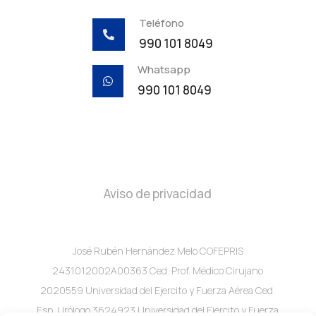
Teléfono

990 101 8049
Whatsapp

990 101 8049
Aviso de privacidad
José Rubén Hernández Melo COFEPRIS
2431012002A00363 Ced. Prof. Médico Cirujano
2020559 Universidad del Ejercito y Fuerza Aérea Ced.
Esp. Urólogo 3624923 Universidad del Ejercito y Fuerza