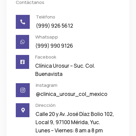
Contáctanos
Teléfono

(999) 926 5612
Whatsapp

(999) 990 9126
Facebook

Clínica Urosur – Suc. Col.
Buenavista
Instagram

@clinica_urosur_col_mexico
Dirección

Calle 20 y Av. José Díaz Bolio 102,
Local 9, 97100 Mérida, Yuc.
Lunes – Viernes: 8 am a 8 pm